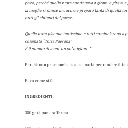
poco, perché quel
la ruota continuava a girare, e girava e
la moglie si rimise in cucina e preparò tanta di quella t
tutti gli abitanti del paese.
Quella torta piacque tantissimo e tutti cominciarono a pre
chiamata “Torta Paesana”
E il mondo divenne un po’ migliore.”
Perchè non provi anche tu a cucinarla per rendere il tuo
Ecco come si fa:
INGREDIENTI:
300 gr di pane raffermo