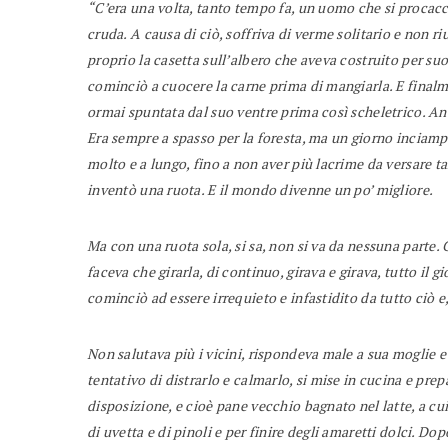
“C’era una volta, tanto tempo fa, un uomo che si procacc
cruda. A causa di ciò, soffriva di verme solitario e non ri
proprio la casetta sull’albero che aveva costruito per suo f
cominciò a cuocere la carne prima di mangiarla. E finalm
ormai spuntata dal suo ventre prima così scheletrico. An
Era sempre a spasso per la foresta, ma un giorno inciamp
molto e a lungo, f
ino a non aver più lacrime da versare t
inventò una ruota. E il mondo divenne un po’ migliore.
Ma con una ruota sola, si sa, non si va da nessuna parte. 
faceva che girarla, di continuo, girava e girava, tutto il gio
cominciò ad essere irrequieto e infastidito da tutto ciò e
Non salutava più
i vicini, rispondeva male a sua moglie e 
tentativo di distrarlo e calmarlo, si mise in cucina e pre
disposizione, e cioè pane vecchio bagnato nel latte, a cui
di uvetta e di pinoli e per finire degli amaretti dolci. Do