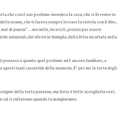
torta che con il suo profumo inondava la casa, che ci fa venire in
ella nonna, che ti faceva sempre leccare la ciotola con il dito,
e mal di pancia”….ma nulla, lei era lì, pronta per essere
che autunnali, dei ritrovi in famiglia, della fetta incartata nella
.
ti pensavo a quanto quel profumo mi è ancora familiare, a
o aperti tanti cassettini della memoria. E’ per me la torta degli
origine della torta paesana, ma forse è bello accoglierla così,
in cui ci cullavamo quando la mangiavamo.