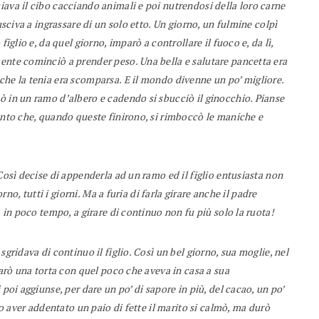
iava il cibo cacciando animali e poi nutrendosi della loro carne
usciva a ingrassare di un solo etto. Un giorno, un fulmine colpì
iglio e, da quel giorno, imparò a controllare il fuoco e, da lì,
ente cominciò a prender peso. Una bella e salutare pancetta era
che la tenia era scomparsa. E il mondo divenne un po’ migliore.
ò in un ramo d’albero e cadendo si sbucciò il ginocchio. Pianse
anto che, quando queste finirono, si rimboccò le maniche e
Così decise di appenderla ad un ramo ed il figlio entusiasta non
rno, tutti i giorni. Ma a furia di farla girare anche il padre
, in poco tempo, a girare di continuo non fu più solo la ruota!
sgridava di continuo il figlio. Così un bel giorno, sua moglie, nel
parò una torta con quel poco che aveva in casa a sua
 poi aggiunse, per dare un po’ di sapore in più, del cacao, un po’
po aver addentato un paio di fette il marito si calmò, ma durò