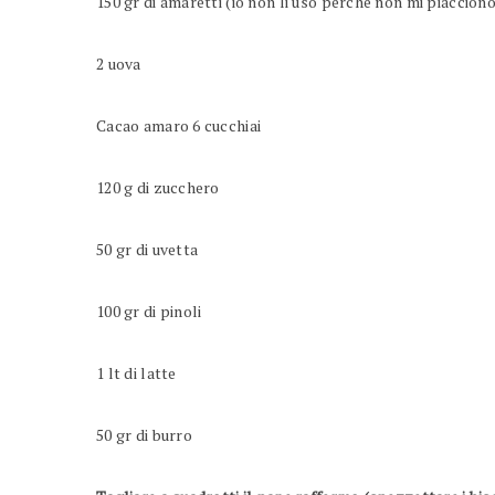
150 gr di amaretti (io non li uso perchè non mi piacciono,
2 uova
Cacao amaro 6 cucchiai
120 g di zucchero
50 gr di uvetta
100 gr di pinoli
1 lt di latte
50 gr di burro