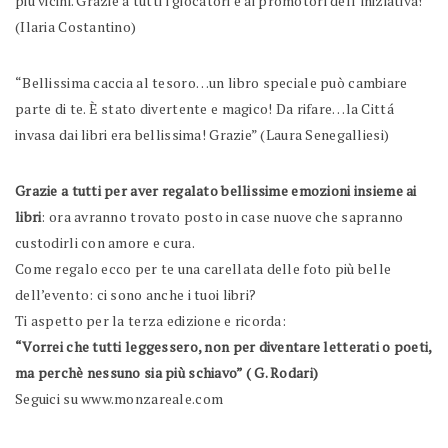
più vicini. Grazie a tutti i giocatori e ai promotori dell’iniziativa!”
(Ilaria Costantino)
“Bellissima caccia al tesoro…un libro speciale può cambiare
parte di te. È stato divertente e magico! Da rifare…la Cittá
invasa dai libri era bellissima! Grazie” (Laura Senegalliesi)
Grazie a tutti per aver regalato bellissime emozioni insieme ai
libri
: ora avranno trovato posto in case nuove che sapranno
custodirli con amore e cura.
Come regalo ecco per te una carellata delle foto più belle
dell’evento: ci sono anche i tuoi libri?
Ti aspetto per la terza edizione e ricorda:
“Vorrei che tutti leggessero, non per diventare letterati o poeti,
ma perchè nessuno sia più schiavo” ( G. Rodari)
Seguici su www.monzareale.com