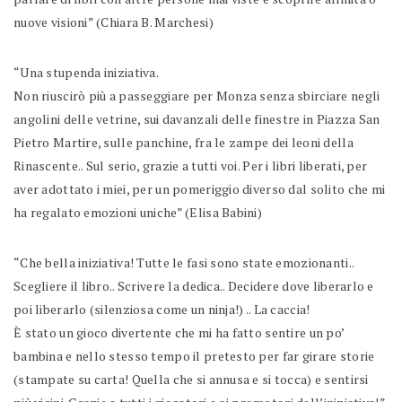
nuove visioni” (Chiara B. Marchesi)
“Una stupenda iniziativa.
Non riuscirò più a passeggiare per Monza senza sbirciare negli
angolini delle vetrine, sui davanzali delle finestre in Piazza San
Pietro Martire, sulle panchine, fra le zampe dei leoni della
Rinascente.. Sul serio, grazie a tutti voi. Per i libri liberati, per
aver adottato i miei, per un pomeriggio diverso dal solito che mi
ha regalato emozioni uniche” (Elisa Babini)
“Che bella iniziativa! Tutte le fasi sono state emozionanti..
Scegliere il libro.. Scrivere la dedica.. Decidere dove liberarlo e
poi liberarlo (silenziosa come un ninja!) .. La caccia!
È stato un gioco divertente che mi ha fatto sentire un po’
bambina e nello stesso tempo il pretesto per far girare storie
(stampate su carta! Quella che si annusa e si tocca) e sentirsi