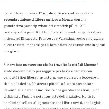
Sabato 16 e domenica 17 Aprile 2016 si è svolta in città la
seconda edizione di Libera un libro a Monza
, con una
grandissima partecipazione dei cittadini: più di 1000
partecipanti e più di 800 libri liberati. In quanto organizzatrice,
insieme ad Elisabetta, Francesca e Valentina, voglio ringraziare
di cuore tutti i monzesi per il loro calore ed entusiasmo in questi
due giorni.
Si è rivelato un
successo che ha travolto la città di Monza
: è
stato davvero bello passeggiare per le vie e cercare con
curiosità i libri liberati, avvistarne uno e correre a leggerne il
titolo e la dedica. Ma ancora più bello è stato raccontare
l’evento alle persone incuriosite che guardavano i libri, un pò
diffidenti all’inizio e poi entusiaste dell’iniziativa. Ho visto
bambini saltellare allegramente con i libri trovati, con la gioia
negli occhi e genitori felici accanto a loro. C’erano persone