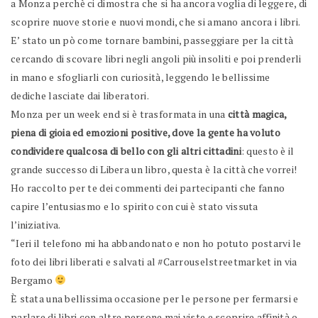
a Monza perchè ci dimostra che si ha ancora voglia di leggere, di
scoprire nuove storie e nuovi mondi, che si amano ancora i libri.
E’ stato un pò come tornare bambini, passeggiare per la città
cercando di scovare libri negli angoli più insoliti e poi prenderli
in mano e sfogliarli con curiosità, leggendo le bellissime
dediche lasciate dai liberatori.
Monza per un week end si è trasformata in una
città magica,
piena di gioia ed emozioni positive, dove la gente ha voluto
condividere qualcosa di bello con gli altri cittadini
: questo è il
grande successo di Libera un libro, questa è la città che vorrei!
Ho raccolto per te dei commenti dei partecipanti che fanno
capire l’entusiasmo e lo spirito con cui è stato vissuta
l’iniziativa.
“Ieri il telefono mi ha abbandonato e non ho potuto postarvi le
foto dei libri liberati e salvati al #Carrouselstreetmarket in via
Bergamo
È stata una bellissima occasione per le persone per fermarsi e
parlare di libri con altre persone mai viste e scoprire affinità o