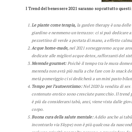
I Trend del benessere 2021 saranno soprattutto questi 
Le piante come terapia,
la garden therapy è una delle
giardino e nemmeno un terrazzo: ci si può dedicare a
pezzettino di verde a portata di mano, a effetto calm
Acque home-made,
nel 2021 sorseggeremo acque arom
dedicate alle migliori acque detox, rafforzanti del si
Merende gourmet:
Poichè il tempo tra le mura domest
merenda non avrà più nulla a che fare con lo snack de
metà pomeriggio ci si dedicherà a un mini pasto bilan
Tempo per l’autoerotismo:
Nel 2020 la vendita di sex 
contenuto erotico sono cresciute parecchio. Il trend p
è più da considerarsi tabù, anzi, viene vista dalle g
corpo.
Buona cura della salute mentale:
Addio anche ai tabù 
incontrarlo via Skype) non è più qualcosa da nascondere