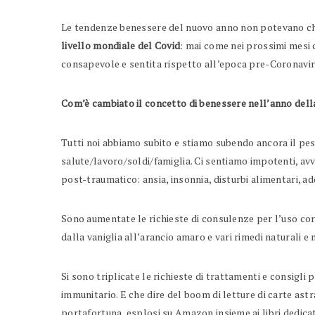
Le tendenze benessere del nuovo anno non potevano ch
livello mondiale del Covid
: mai come nei prossimi mesi
consapevole e sentita rispetto all’epoca pre-Coronavir
Com’è cambiato il concetto di benessere nell’anno del
Tutti noi abbiamo subito e stiamo subendo ancora il pes
salute/lavoro/soldi/famiglia. Ci sentiamo impotenti, avvi
post-traumatico: ansia, insonnia, disturbi alimentari, ad
Sono aumentate le richieste di consulenze per l’uso corr
dalla vaniglia all’arancio amaro e vari rimedi naturali e 
Si sono triplicate le richieste di trattamenti e consigli 
immunitario. E che dire del boom di letture di carte astra
portafortuna, esplosi su Amazon insieme ai libri dedicat