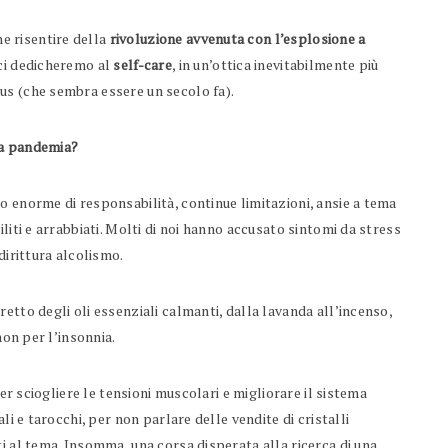
e risentire della
rivoluzione avvenuta con l’esplosione a
 ci dedicheremo al
self-care
, in un’ottica inevitabilmente più
us (che sembra essere un secolo fa).
la pandemia?
o enorme di responsabilità, continue limitazioni, ansie a tema
liti e arrabbiati. Molti di noi hanno accusato sintomi da stress
dirittura alcolismo.
etto degli oli essenziali calmanti, dalla lavanda all’incenso,
non per l’insonnia.
per sciogliere le tensioni muscolari e migliorare il sistema
li e tarocchi, per non parlare delle vendite di cristalli
i al tema. Insomma, una corsa disperata alla ricerca di una