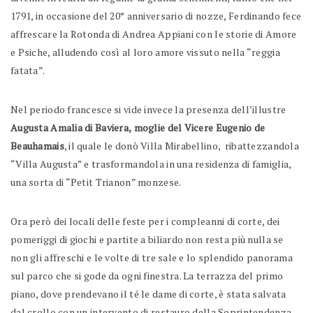
1791, in occasione del 20° anniversario di nozze, Ferdinando fece
affrescare la Rotonda di Andrea Appiani con le storie di Amore
e Psiche, alludendo così al loro amore vissuto nella “reggia
fatata”.
Nel periodo francesce si vide invece la presenza dell’illustre
Augusta Amalia di Baviera,
moglie del Vicere Eugenio de
Beauhamais
, il quale le donò Villa Mirabellino, ribattezzandola
“Villa Augusta” e trasformandola in una residenza di famiglia,
una sorta di “Petit Trianon” monzese.
Ora però dei locali delle feste per i compleanni di corte, dei
pomeriggi di giochi e partite a biliardo non resta più nulla se
non gli affreschi e le volte di tre sale e lo splendido panorama
sul parco che si gode da ogni finestra. La terrazza del primo
piano, dove prendevano il té le dame di corte, è stata salvata
dal crollo con un intervento di restauro della Soprintendenza.