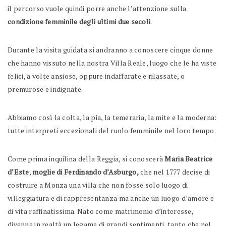
il percorso vuole quindi porre anche l’attenzione sulla
condizione femminile degli ultimi due secoli
.
Durante la visita guidata si andranno a conoscere cinque donne
che hanno vissuto nella nostra Villa Reale, luogo che le ha viste
felici, a volte ansiose, oppure indaffarate e rilassate, o
premurose e indignate.
Abbiamo così la colta, la pia, la temeraria, la mite e la moderna:
tutte interpreti eccezionali del ruolo femminile nel loro tempo.
Come prima inquilina della Reggia, si conoscerà
Maria Beatrice
d’Este
,
moglie di Ferdinando d’Asburgo,
che nel 1777 decise di
costruire a Monza una villa che non fosse solo luogo di
villeggiatura e di rappresentanza ma anche un luogo d’amore e
di vita raffinatissima. Nato come matrimonio d’interesse,
divenne in realtà un legame di grandi sentimenti, tanto che nel