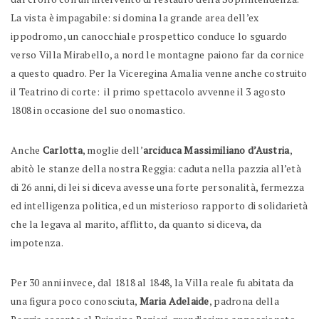
La vista è impagabile: si domina la grande area dell’ex
ippodromo, un canocchiale prospettico conduce lo sguardo
verso Villa Mirabello, a nord le montagne paiono far da cornice
a questo quadro. Per la Viceregina Amalia venne anche costruito
il Teatrino di corte: il primo spettacolo avvenne il 3 agosto
1808 in occasione del suo onomastico.
Anche
Carlotta
, moglie dell’
arciduca Massimiliano d’Austria
,
abitò le stanze della nostra Reggia: caduta nella pazzia all’età
di 26 anni, di lei si diceva avesse una forte personalità, fermezza
ed intelligenza politica, ed un misterioso rapporto di solidarietà
che la legava al marito, afflitto, da quanto si diceva, da
impotenza.
Per 30 anni invece, dal 1818 al 1848, la Villa reale fu abitata da
una figura poco conosciuta,
Maria Adelaide
, padrona della