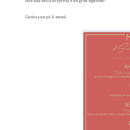
fare una bella sorpresa e un gran figurone!
Curiosa un pò il menù: