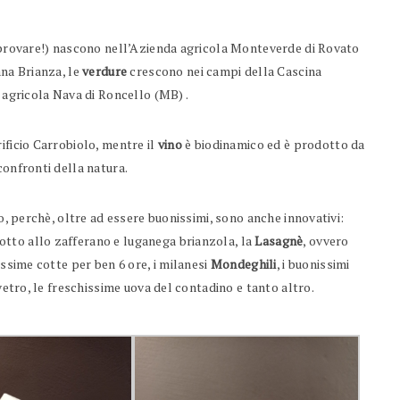
provare!) nascono nell’Azienda agricola Monteverde di Rovato
ana Brianza, le
verdure
crescono nei campi della Cascina
a agricola Nava di Roncello (MB) .
ificio Carrobiolo, mentre il
vino
è biodinamico ed è prodotto da
confronti della natura.
o, perchè, oltre ad essere buonissimi, sono anche innovativi:
sotto allo zafferano e luganega brianzola, la
Lasagnè
, ovvero
ssime cotte per ben 6 ore, i milanesi
Mondeghili
, i buonissimi
vetro, le freschissime uova del contadino e tanto altro.