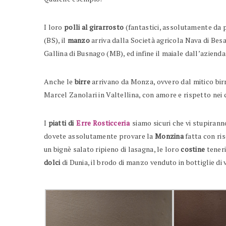
I loro
polli al girarrosto
(fantastici, assolutamente da 
(BS), il
manzo
arriva dalla Società agricola Nava di Bes
Gallina di Busnago (MB), ed infine il maiale dall’aziend
Anche le
birre
arrivano da Monza, ovvero dal mitico birr
Marcel Zanolari in Valtellina, con amore e rispetto nei 
I
piatti di
Erre Rosticceria
siamo sicuri che vi stupirann
dovete assolutamente provare la
Monzina
fatta con ri
un bignè salato ripieno di lasagna, le loro
costine
teneri
dolci
di Dunia, il brodo di manzo venduto in bottiglie di 