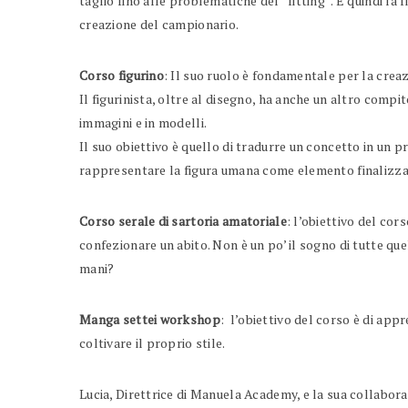
taglio fino alle problematiche del “fitting”. È quindi la
creazione del campionario.
Corso figurino
: Il suo ruolo è fondamentale per la creaz
Il figurinista, oltre al disegno, ha anche un altro compi
immagini e in modelli.
Il suo obiettivo è quello di tradurre un concetto in un pr
rappresentare la figura umana come elemento finalizzat
Corso serale di sartoria amatoriale
: l’obiettivo del cor
confezionare un abito. Non è un po’ il sogno di tutte quel
mani?
Manga settei workshop
: l’obiettivo del corso è di ap
coltivare il proprio stile.
Lucia, Direttrice di Manuela Academy, e la sua collabora