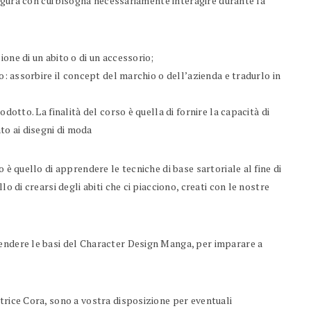
 figura con cui bisogna necessariamente interagire durante la
ione di un abito o di un accessorio;
to: assorbire il concept del marchio o dell’azienda e tradurlo in
odotto. La finalità del corso è quella di fornire la capacità di
o ai disegni di moda
so è quello di apprendere le tecniche di base sartoriale al fine di
lo di crearsi degli abiti che ci piacciono, creati con le nostre
prendere le basi del Character Design Manga, per imparare a
trice Cora, sono a vostra disposizione per eventuali